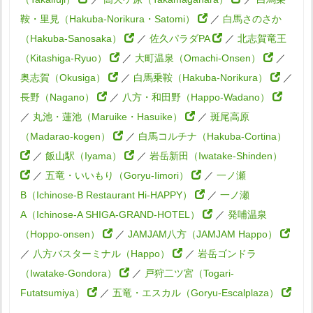
鞍・里見（Hakuba-Norikura・Satomi）
／
白馬さのさか
（Hakuba-Sanosaka）
／
佐久パラダPA
／
北志賀竜王
（Kitashiga-Ryuo）
／
大町温泉（Omachi-Onsen）
／
奥志賀（Okusiga）
／
白馬乗鞍（Hakuba-Norikura）
／
長野（Nagano）
／
八方・和田野（Happo-Wadano）
／
丸池・蓮池（Maruike・Hasuike）
／
斑尾高原
（Madarao-kogen）
／
白馬コルチナ（Hakuba-Cortina）
／
飯山駅（Iyama）
／
岩岳新田（Iwatake-Shinden）
／
五竜・いいもり（Goryu-Iimori）
／
一ノ瀬
B（Ichinose-B Restaurant Hi-HAPPY）
／
一ノ瀬
A（Ichinose-A SHIGA-GRAND-HOTEL）
／
発哺温泉
（Hoppo-onsen）
／
JAMJAM八方（JAMJAM Happo）
／
八方バスターミナル（Happo）
／
岩岳ゴンドラ
（Iwatake-Gondora）
／
戸狩二ツ宮（Togari-
Futatsumiya）
／
五竜・エスカル（Goryu-Escalplaza）