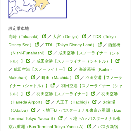
設定乗車地
高崎（Takasaki）
／
大宮（Omiya）
／
TDS（Tokyo
Disney Sea）
／
TDL（Tokyo Disney Land）
／
西船橋
（Nishi-Funabashi）
／
成田空港【スノーライナー（シャ
トル）】
／
成田空港【スノーライナー（シャトル）】
／
成田空港【スノーライナー】
／
海浜幕張（Kaihin-
Makuhari）
／
町田（Machida）
／
羽田空港【スノーラ
イナー（シャトル）】
／
羽田空港【スノーライナー（シャ
トル）】
／
羽田空港【スノーライナー】
／
羽田空港
（Haneda Airport）
／
八王子（Hachioji）
／
お台場
（Odaiba）
／
＜地下B＞バスターミナル東京八重洲（Bus
Terminal Tokyo-Yaesu-B）
／
＜地下A＞バスターミナル東
京八重洲（Bus Terminal Tokyo-Yaesu-A）
／
バスタ新宿