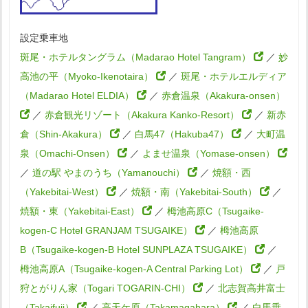
設定乗車地
斑尾・ホテルタングラム（Madarao Hotel Tangram）
／
妙
高池の平（Myoko-Ikenotaira）
／
斑尾・ホテルエルディア
（Madarao Hotel ELDIA）
／
赤倉温泉（Akakura-onsen）
／
赤倉観光リゾート（Akakura Kanko-Resort）
／
新赤
倉（Shin-Akakura）
／
白馬47（Hakuba47）
／
大町温
泉（Omachi-Onsen）
／
よませ温泉（Yomase-onsen）
／
道の駅 やまのうち（Yamanouchi）
／
焼額・西
（Yakebitai-West）
／
焼額・南（Yakebitai-South）
／
焼額・東（Yakebitai-East）
／
栂池高原C（Tsugaike-
kogen-C Hotel GRANJAM TSUGAIKE）
／
栂池高原
B（Tsugaike-kogen-B Hotel SUNPLAZA TSUGAIKE）
／
栂池高原A（Tsugaike-kogen-A Central Parking Lot）
／
戸
狩とがりん家（Togari TOGARIN-CHI）
／
北志賀高井富士
（Takaifuji）
／
高天ケ原（Takamagahara）
／
白馬乗