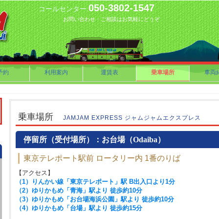
050-3802-1547
コールセンター.
お問い合わせ・ご相談はお気軽にどうぞ
予約
利用案内
運賃表
乗車場所
車両
乗車場所
JAMJAM EXPRESS ジャムジャムエクスプレス
停留所（受付場所）：お台場（Odaiba）
東京テレポート駅前 ロータリー内 1番のりば
【アクセス】
（1）りんかい線「東京テレポート」駅 B出入口より1分
（2）ゆりかもめ「青海」駅より 徒歩約10分
（3）ゆりかもめ「お台場海浜公園」駅より 徒歩約10分
（4）ゆりかもめ「台場」駅より 徒歩約15分