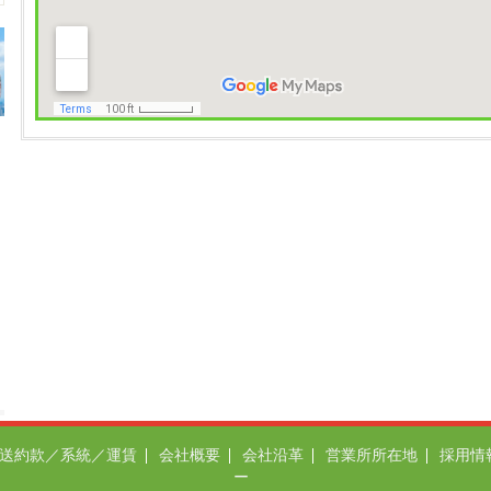
送約款／系統／運賃
会社概要
会社沿革
営業所所在地
採用情
ー