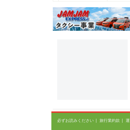
必ずお読みください
旅行業約款
運