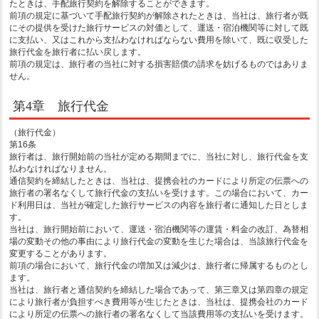
たときは、手配旅行契約を解除することができます。
前項の規定に基づいて手配旅行契約が解除されたときは、当社は、旅行者が既
にその提供を受けた旅行サービスの対価として、運送・宿泊機関等に対して既
に支払い、又はこれから支払わなければならない費用を除いて、既に収受した
旅行代金を旅行者に払い戻します。
前項の規定は、旅行者の当社に対する損害賠償の請求を妨げるものではありま
せん。
第4章 旅行代金
（旅行代金）
第16条
旅行者は、旅行開始前の当社が定める期間までに、当社に対し、旅行代金を支
払わなければなりません。
通信契約を締結したときは、当社は、提携会社のカードにより所定の伝票への
旅行者の署名なくして旅行代金の支払いを受けます。この場合において、カー
ド利用日は、当社が確定した旅行サービスの内容を旅行者に通知した日としま
す。
当社は、旅行開始前において、運送・宿泊機関等の運賃・料金の改訂、為替相
場の変動その他の事由により旅行代金の変動を生じた場合は、当該旅行代金を
変更することがあります。
前項の場合において、旅行代金の増加又は減少は、旅行者に帰属するものとし
ます。
当社は、旅行者と通信契約を締結した場合であって、第三章又は第四章の規定
により旅行者が負担すべき費用等が生じたときは、当社は、提携会社のカード
により所定の伝票への旅行者の署名なくして当該費用等の支払いを受けます。