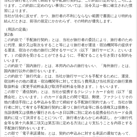
当社が旅行者との間で締結する手配旅行契約は、この約款の定めるところによ
ります。この約款に定めのない事項については、法令又は一般に確立された慣
習によります。
当社が法令に反せず、かつ、旅行者の不利にならない範囲で書面により特約を
結んだときは、前項の規定にかかわらず、その特約が優先します。
（用語の定義）
第2条
この約款で「手配旅行契約」とは、当社が旅行者の委託により、旅行者のため
に代理、媒介又は取次をすること等により旅行者が運送・宿泊機関等の提供す
る運送、宿泊その他の旅行に関するサービス（以下「旅行サービス」といいま
す。）の提供を受けることができるように、手配することを引き受ける契約を
いいます。
この約款で「国内旅行」とは、本邦内のみの旅行をいい、「海外旅行」とは、
国内旅行以外の旅行をいいます。
この約款で「旅行代金」とは、当社が旅行サービスを手配するために、運賃、
宿泊料その他の運送・宿泊機関等に対して支払う費用及び当社所定の旅行業務
取扱料金（変更手続料金及び取消手続料金を除きます。）をいいます。
この部で「通信契約」とは、当社が提携するクレジットカード会社（以下「提
携会社」といいます。）のカード会員との間で電話、郵便、ファクシミリその
他の通信手段による申込みを受けて締結する手配旅行契約であって、当社が旅
行者に対して有する手配旅行契約に基づく旅行代金等に係る債権又は債務を、
当該債権又は債務が履行されるべき日以降に別に定める提携会社のカード会員
規約に従って決済することについて、旅行者があらかじめ承諾し、かつ旅行代
金等を第十六条第二項又は第五項に定める方法により支払うことを内容とする
手配旅行契約をいいます。
この部で「電子承諾通知」とは、契約の申込みに対する承諾の通知であって、