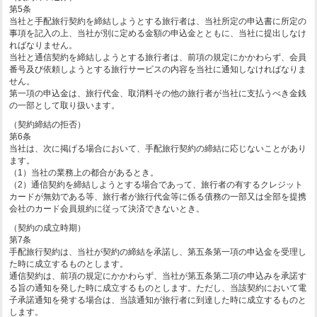
第5条
当社と手配旅行契約を締結しようとする旅行者は、当社所定の申込書に所定の
事項を記入の上、当社が別に定める金額の申込金とともに、当社に提出しなけ
ればなりません。
当社と通信契約を締結しようとする旅行者は、前項の規定にかかわらず、会員
番号及び依頼しようとする旅行サービスの内容を当社に通知しなければなりま
せん。
第一項の申込金は、旅行代金、取消料その他の旅行者が当社に支払うべき金銭
の一部として取り扱います。
（契約締結の拒否）
第6条
当社は、次に掲げる場合において、手配旅行契約の締結に応じないことがあり
ます。
（1）当社の業務上の都合があるとき。
（2）通信契約を締結しようとする場合であって、旅行者の有するクレジット
カードが無効である等、旅行者が旅行代金等に係る債務の一部又は全部を提携
会社のカード会員規約に従って決済できないとき。
（契約の成立時期）
第7条
手配旅行契約は、当社が契約の締結を承諾し、第五条第一項の申込金を受理し
た時に成立するものとします。
通信契約は、前項の規定にかかわらず、当社が第五条第二項の申込みを承諾す
る旨の通知を発した時に成立するものとします。ただし、当該契約において電
子承諾通知を発する場合は、当該通知が旅行者に到達した時に成立するものと
します。