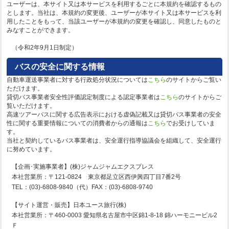
ユーザーは、本サイト又は本サービスを利用するごとに本規約を確認するもの
とします。当社は、本規約の変更後、ユーザーが本サイト又は本サービスを利
用したことをもって、当該ユーザーが本規約の変更を確認し、同意したものと
みなすことができます。
（令和2年9月1日制定）
バスの安全に関する情報
自動車運送事業者に対する行政処分状況については
こちら
のサイトからご覧い
ただけます。
貸切バス事業者安全性評価認定制度による認定事業者は
こちら
のサイトからご
覧いただけます。
高速ツアーバスに関する広告表示における虚偽記載又は貸切バス事業者の安全
性に関する重要情報についての消費者からの通報は
こちら
でお受けしていま
す。
当社と契約しているバス事業者は、安全運行指導協議会を組織して、安全運行
に努めています。
【企画･実施事業者】(株)ジャムジャムエクスプレス
本社営業所：〒121-0824 東京都足立区西伊興四丁目7番2号
TEL：(03)-6808-9840（代）FAX：(03)-6808-9740
【サイト運営・販売】日本ユース旅行(株)
本社営業所：〒460-0003 愛知県名古屋市中区錦1-8-18 錦ハーモニービル2
Ｆ