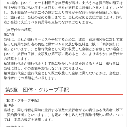
この場合において、カード利用日は旅行者が当社に支払うべき費用等の額又は
当社が旅行者に払い戻すべき額を、当社が旅行者に通知した日とします。ただ
し、第十四条第一項第二号の規定により当社が手配旅行契約を解除した場合
は、旅行者は、当社の定める期日までに、当社の定める支払方法により、旅行
者が当社に支払うべき費用等を支払わなければなりません。
（旅行代金の精算）
第17条
当社は、当社が旅行サービスを手配するために、運送・宿泊機関等に対して支
払った費用で旅行者の負担に帰すべきもの及び取扱料金（以下「精算旅行代
金」といいます。）と旅行代金として既に収受した金額とが合致しない場合に
おいて、旅行終了後、次項及び第三項に定めるところにより速やかに旅行代金
の精算をします。
精算旅行代金が旅行代金として既に収受した金額を超えるときは、旅行者は、
当社に対し、その差額を支払わなければなりません。
精算旅行代金が旅行代金として既に収受した金額に満たないときは、当社は、
旅行者にその差額を払い戻します。
第5章 団体・グループ手配
（団体・グループ手配）
第18条
当社は、同じ行程を同時に旅行する複数の旅行者がその責任ある代表者（以下
「契約責任者」といいます。）を定めて申し込んだ手配旅行契約の締結につい
ては、本章の規定を適用します。