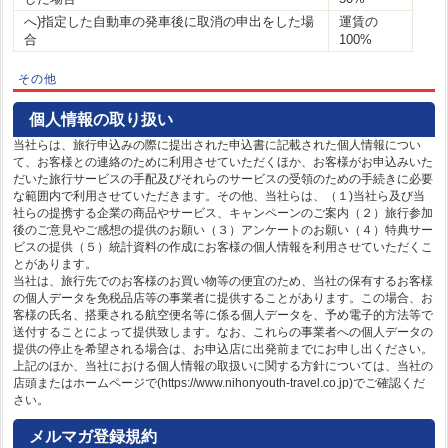
へ)指定した自動車の発車後に取消の申出をした場
運賃の
合
100%
その他
個人情報の取り扱い
当社らは、旅行申込みの際に提出された申込書に記載された個人情報につい
て、お客様との連絡のために利用させていただくほか、お客様がお申込みいた
だいた旅行サービスの手配及びそれらのサービスの受領のための手続きに必要
な範囲内で利用させていただきます。その他、当社らは、（１)当社ら及び当
社らの提携する企業の商品やサービス、キャンペーンのご案内（２）旅行参加
後のご意見やご感想の提供のお願い（３）アンケートのお願い（４）特典サー
ビスの提供（５）統計資料の作成にお客様の個人情報を利用させていただくこ
とがあります。
当社は、旅行先でのお客様のお買い物等の便宜のため、当社の保有するお客様
の個人データを免税品店等の事業者に提供することがあります。この場合、お
客様の氏名、搭乗される航空便名等に係る個人データを、予め電子的方法等で
送付することによって提供致します。なお、これらの事業者への個人データの
提供の停止を希望される場合は、お申込店に出発前までにお申し出ください。
上記のほか、当社における個人情報の取扱いに関する方針については、当社の
店頭またはホームページで(https://www.nihonyouth-travel.co.jp)でご確認くだ
さい。
メルマガ登録規約