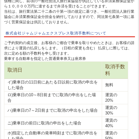
債権に関し、前項の一般社団法人旅行業協会が供託している弁済業務保証金か
ら１０,０００万円に達するまで弁済を受けることができます。
当社は、旅行業法第二十二条の十第一項の規定に基づき、一般社団法人旅行業
協会に弁済業務保証金分担金を納付しておりますので、同法第七条第一項に基
づく営業保証金は供託しておりません。
株式会社ジャムジャムエクスプレス取消手数料について
ご予約契約の成立後、お客様のご都合で乗車を取りやめたときは、お客様の請
求により運賃の払戻しをします。（日程の変更も含む） 払戻しに際しては、
次に定める額の手数料を申し受けます。
乗車する自動車を指定した普通乗車券又は座席券
取消手数
取消日
料
イ)乗車日の11日前にあたる日以前に取消の申出を
無料
した場合
ロ)乗車日の10～8日前までに取消の申出をした場
運賃の
合
20%
運賃の
ハ)乗車日の7～2日前までに取消の申出をした場合
30%
運賃の
ニ)乗車日の前日に取消の申出をした場合
40%
ホ)指定した自動車の発車時刻までに取消の申出を
運賃の
した場合
50%