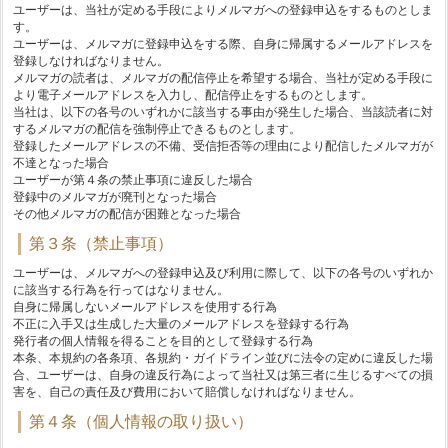
ユーザーは、当社が定める手段によりメルマガへの登録申込をするものとしま
す。
ユーザーは、メルマガに登録申込をする際、自身に帰属するメールアドレスを
登録しなければなりません。
メルマガの読者は、メルマガの配信停止を希望する場合、当社が定める手段に
より電子メールアドレスを入力し、配信停止をするものとします。
当社は、以下の各号のいずれかに該当する事由が発生した場合、当該読者に対
するメルマガの配信を強制停止できるものとします。
登録したメールアドレスの不備、受信拒否等の理由により配信したメルマガが
不達となった場合
ユーザーが第４条の禁止事項に違反した場合
登録中のメルマガが廃刊となった場合
その他メルマガの配信が困難となった場合
第３条（禁止事項）
ユーザーは、メルマガへの登録申込及び利用に際して、以下の各号のいずれか
に該当する行為を行ってはなりません。
自身に帰属しないメールアドレスを使用する行為
不正に入手又は生成した大量のメールアドレスを登録する行為
発行者の個人情報を得ることを目的として登録する行為
本条、本規約の各条項、各規約・ガイドライン並びに法令の定めに違反した場
合、ユーザーは、自身の違反行為によって当社又は第三者に生じるすべての損
害を、自己の責任及び費用において賠償しなければなりません。
第４条（個人情報の取り扱い）