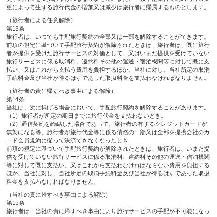
更によって生ずる旅行代金の増加又は減少は旅行者に帰属するものとします。
（旅行者による任意解除）
第13条
旅行者は、いつでも手配旅行契約の全部又は一部を解除することができます。
前項の規定に基づいて手配旅行契約が解除されたときは、旅行者は、既に旅行
者が提供を受けた旅行サービスの対価として、又はいまだ提供を受けていない
旅行サービスに係る取消料、違約料その他の運送・宿泊機関等に対して既に支
払い、又はこれから支払う費用を負担するほか、当社に対し、当社所定の取消
手続料金及び当社が得るはずであった取扱料金を支払わなければなりません。
（旅行者の責に帰すべき事由による解除）
第14条
当社は、次に掲げる場合において、手配旅行契約を解除することがあります。
（1）旅行者が所定の期日までに旅行代金を支払わないとき。
（2）通信契約を締結した場合であって、旅行者の有するクレジットカードが
無効になる等、旅行者が旅行代金等に係る債務の一部又は全部を提携会社のカ
ード会員規約に従って決済できなくなったとき
前項の規定に基づいて手配旅行契約が解除されたときは、旅行者は、いまだ提
供を受けていない旅行サービスに係る取消料、違約料その他の運送・宿泊機関
等に対して既に支払い、又はこれから支払わなければならない費用を負担する
ほか、当社に対し、当社所定の取消手続料金及び当社が得るはずであった取扱
料金を支払わなければなりません。
（当社の責に帰すべき事由による解除）
第15条
旅行者は、当社の責に帰すべき事由により旅行サービスの手配が不可能になっ