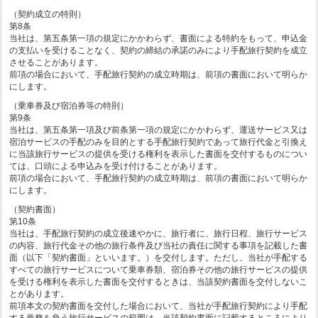
（契約成立の特則）
第8条
当社は、第五条第一項の規定にかかわらず、書面による特約をもって、申込金
の支払いを受けることなく、契約の締結の承諾のみにより手配旅行契約を成立
させることがあります。
前項の場合において、手配旅行契約の成立時期は、前項の書面において明らか
にします。
（乗車券及び宿泊券等の特則）
第9条
当社は、第五条第一項及び前条第一項の規定にかかわらず、運送サービス又は
宿泊サービスの手配のみを目的とする手配旅行契約であって旅行代金と引換え
に当該旅行サービスの提供を受ける権利を表示した書面を交付するものについ
ては、口頭による申込みを受け付けることがあります。
前項の場合において、手配旅行契約の成立時期は、前項の書面において明らか
にします。
（契約書面）
第10条
当社は、手配旅行契約の成立後速やかに、旅行者に、旅行日程、旅行サービス
の内容、旅行代金その他の旅行条件及び当社の責任に関する事項を記載した書
面（以下「契約書面」といいます。）を交付します。ただし、当社が手配する
すべての旅行サービスについて乗車券類、宿泊券その他の旅行サービスの提供
を受ける権利を表示した書面を交付するときは、当該契約書面を交付しないこ
とがあります。
前項本文の契約書面を交付した場合において、当社が手配旅行契約により手配