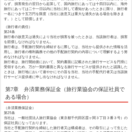
らず、損害発生の翌日から起算して、国内旅行にあっては十四日以内に、海外
旅行にあっては二十一日以内に当社に対して通知があったときに限り、旅行者
一名につき十五万円を限度（当社に故意又は重大な過失がある場合を除きま
す。）として賠償します。
（旅行者の責任）
第24条
旅行者の故意又は過失により当社が損害を被ったときは、当該旅行者は、損害
を賠償しなければなりません。
旅行者は、手配旅行契約を締結するに際しては、当社から提供された情報を活
用し、旅行者の権利義務その他の手配旅行契約の内容について理解するよう努
めなければなりません。
旅行者は、旅行開始後において、契約書面に記載された旅行サービスを円滑に
受領するため、万が一契約書面と異なる旅行サービスが提供されたと認識した
ときは、旅行地において速やかにその旨を当社、当社の手配代行者又は当該旅
行サービス提供者に申し出なければなりません。
第7章 弁済業務保証金（旅行業協会の保証社員で
ある場合）
（弁済業務保証金）
第25条
当社は、一般社団法人旅行業協会（東京都千代田区霞ヶ関３丁目３番３号）の
保証社員になっております。
当社と手配旅行契約を締結した旅行者又は構成者は、その取引によって生じた