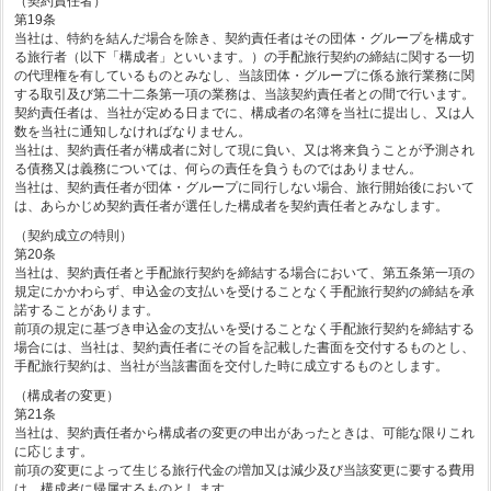
（契約責任者）
第19条
当社は、特約を結んだ場合を除き、契約責任者はその団体・グループを構成す
る旅行者（以下「構成者」といいます。）の手配旅行契約の締結に関する一切
の代理権を有しているものとみなし、当該団体・グループに係る旅行業務に関
する取引及び第二十二条第一項の業務は、当該契約責任者との間で行います。
契約責任者は、当社が定める日までに、構成者の名簿を当社に提出し、又は人
数を当社に通知しなければなりません。
当社は、契約責任者が構成者に対して現に負い、又は将来負うことが予測され
る債務又は義務については、何らの責任を負うものではありません。
当社は、契約責任者が団体・グループに同行しない場合、旅行開始後において
は、あらかじめ契約責任者が選任した構成者を契約責任者とみなします。
（契約成立の特則）
第20条
当社は、契約責任者と手配旅行契約を締結する場合において、第五条第一項の
規定にかかわらず、申込金の支払いを受けることなく手配旅行契約の締結を承
諾することがあります。
前項の規定に基づき申込金の支払いを受けることなく手配旅行契約を締結する
場合には、当社は、契約責任者にその旨を記載した書面を交付するものとし、
手配旅行契約は、当社が当該書面を交付した時に成立するものとします。
（構成者の変更）
第21条
当社は、契約責任者から構成者の変更の申出があったときは、可能な限りこれ
に応じます。
前項の変更によって生じる旅行代金の増加又は減少及び当該変更に要する費用
は、構成者に帰属するものとします。