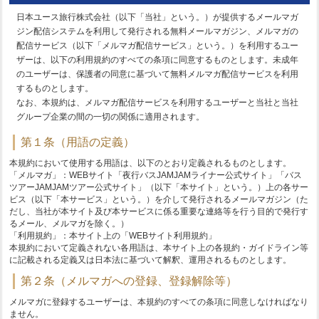
日本ユース旅行株式会社（以下「当社」という。）が提供するメールマガ
ジン配信システムを利用して発行される無料メールマガジン、メルマガの
配信サービス（以下「メルマガ配信サービス」という。）を利用するユー
ザーは、以下の利用規約のすべての条項に同意するものとします。未成年
のユーザーは、保護者の同意に基づいて無料メルマガ配信サービスを利用
するものとします。
なお、本規約は、メルマガ配信サービスを利用するユーザーと当社と当社
グループ企業の間の一切の関係に適用されます。
第１条（用語の定義）
本規約において使用する用語は、以下のとおり定義されるものとします。
「メルマガ」：WEBサイト「夜行バスJAMJAMライナー公式サイト」「バス
ツアーJAMJAMツアー公式サイト」（以下「本サイト」という。）上の各サー
ビス（以下「本サービス」という。）を介して発行されるメールマガジン（た
だし、当社が本サイト及び本サービスに係る重要な連絡等を行う目的で発行す
るメール、メルマガを除く。）
「利用規約」：本サイト上の「WEBサイト利用規約」
本規約において定義されない各用語は、本サイト上の各規約・ガイドライン等
に記載される定義又は日本法に基づいて解釈、運用されるものとします。
第２条（メルマガへの登録、登録解除等）
メルマガに登録するユーザーは、本規約のすべての条項に同意しなければなり
ません。