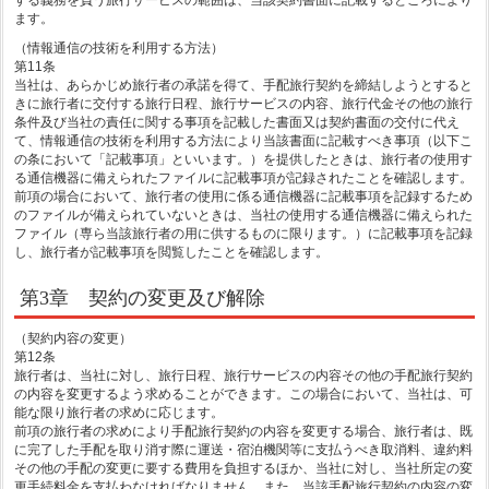
する義務を負う旅行サービスの範囲は、当該契約書面に記載するところにより
ます。
（情報通信の技術を利用する方法）
第11条
当社は、あらかじめ旅行者の承諾を得て、手配旅行契約を締結しようとすると
きに旅行者に交付する旅行日程、旅行サービスの内容、旅行代金その他の旅行
条件及び当社の責任に関する事項を記載した書面又は契約書面の交付に代え
て、情報通信の技術を利用する方法により当該書面に記載すべき事項（以下こ
の条において「記載事項」といいます。）を提供したときは、旅行者の使用す
る通信機器に備えられたファイルに記載事項が記録されたことを確認します。
前項の場合において、旅行者の使用に係る通信機器に記載事項を記録するため
のファイルが備えられていないときは、当社の使用する通信機器に備えられた
ファイル（専ら当該旅行者の用に供するものに限ります。）に記載事項を記録
し、旅行者が記載事項を閲覧したことを確認します。
第3章 契約の変更及び解除
（契約内容の変更）
第12条
旅行者は、当社に対し、旅行日程、旅行サービスの内容その他の手配旅行契約
の内容を変更するよう求めることができます。この場合において、当社は、可
能な限り旅行者の求めに応じます。
前項の旅行者の求めにより手配旅行契約の内容を変更する場合、旅行者は、既
に完了した手配を取り消す際に運送・宿泊機関等に支払うべき取消料、違約料
その他の手配の変更に要する費用を負担するほか、当社に対し、当社所定の変
更手続料金を支払わなければなりません。また、当該手配旅行契約の内容の変