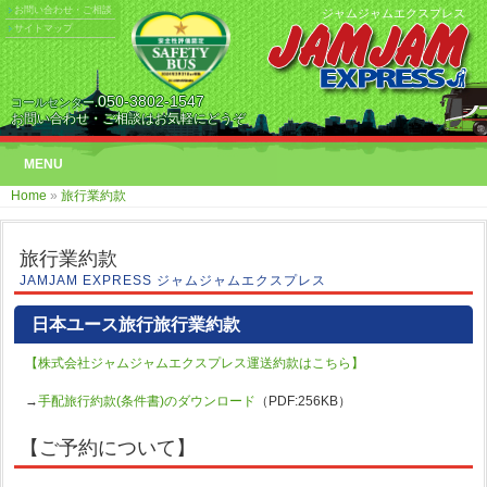
お問い合わせ・ご相談
ジャムジャムエクスプレス
サイトマップ
050-3802-1547
コールセンター.
お問い合わせ・ご相談はお気軽にどうぞ
MENU
Home
»
旅行業約款
旅行業約款
JAMJAM EXPRESS ジャムジャムエクスプレス
日本ユース旅行旅行業約款
【株式会社ジャムジャムエクスプレス運送約款はこちら】
→
手配旅行約款(条件書)のダウンロード
（PDF:256KB）
【ご予約について】