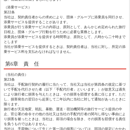
（添乗サービス）
第22条
当社は、契約責任者からの求めにより、団体・グループに添乗員を同行させ、
添乗サービスを提供することがあります。
添乗員が行う添乗サービスの内容は、原則として、あらかじめ定められた旅行
日程上、団体・グループ行動を行うために必要な業務とします。
添乗員が添乗サービスを提供する時間帯は、原則として、八時から二十時まで
とします
当社が添乗サービスを提供するときは、契約責任者は、当社に対し、所定の添
乗サービス料を支払わなければなりません。
第6章 責 任
（当社の責任）
第23条
当社は、手配旅行契約の履行に当たって、当社又は当社が第四条の規定に基づ
いて手配を代行させた者（以下「手配代行者」といいます。）が故意又は過失
により旅行者に損害を与えたときは、その損害を賠償する責に任じます。ただ
し、損害発生の翌日から起算して二年以内に当社に対して通知があったときに
限ります。
旅行者が天災地変、戦乱、暴動、運送・宿泊機関等の旅行サービス提供の中
止、官公署の命令その他の当社又は当社の手配代行者の関与し得ない事由によ
り損害を被ったときは、当社は、前項の場合を除き、その損害を賠償する責任
を負うものではありません。
当社は、手荷物について生じた第一項の損害については、同項の規定にかかわ