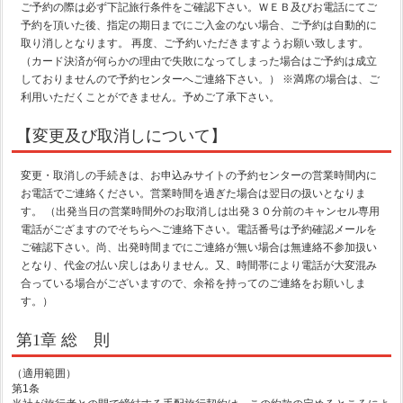
ご予約の際は必ず下記旅行条件をご確認下さい。ＷＥＢ及びお電話にてご
予約を頂いた後、指定の期日までにご入金のない場合、ご予約は自動的に
取り消しとなります。 再度、ご予約いただきますようお願い致します。
（カード決済が何らかの理由で失敗になってしまった場合はご予約は成立
しておりませんので予約センターへご連絡下さい。） ※満席の場合は、ご
利用いただくことができません。予めご了承下さい。
【変更及び取消しについて】
変更・取消しの手続きは、お申込みサイトの予約センターの営業時間内に
お電話でご連絡ください。営業時間を過ぎた場合は翌日の扱いとなりま
す。 （出発当日の営業時間外のお取消しは出発３０分前のキャンセル専用
電話がござますのでそちらへご連絡下さい。電話番号は予約確認メールを
ご確認下さい。尚、出発時間までにご連絡が無い場合は無連絡不参加扱い
となり、代金の払い戻しはありません。又、時間帯により電話が大変混み
合っている場合がございますので、余裕を持ってのご連絡をお願いしま
す。）
第1章 総 則
（適用範囲）
第1条