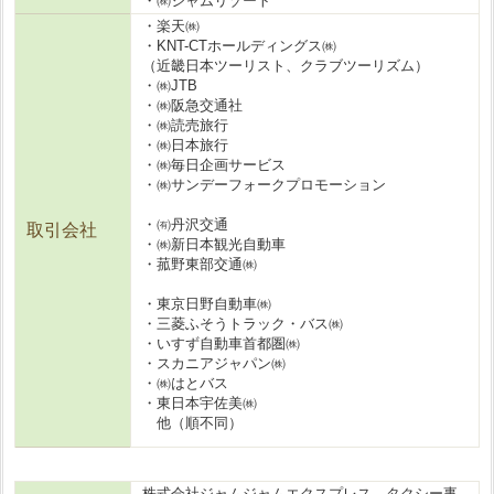
・㈱ジャムリゾート
・楽天㈱
・KNT-CTホールディングス㈱
（近畿日本ツーリスト、クラブツーリズム）
・㈱JTB
・㈱阪急交通社
・㈱読売旅行
・㈱日本旅行
・㈱毎日企画サービス
・㈱サンデーフォークプロモーション
・㈲丹沢交通
取引会社
・㈱新日本観光自動車
・菰野東部交通㈱
・東京日野自動車㈱
・三菱ふそうトラック・バス㈱
・いすず自動車首都圏㈱
・スカニアジャパン㈱
・㈱はとバス
・東日本宇佐美㈱
他（順不同）
株式会社ジャムジャムエクスプレス タクシー事