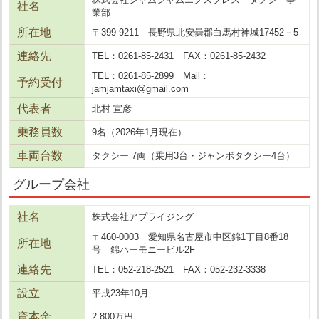
社名
業部
所在地
〒399-9211 長野県北安曇郡白馬村神城17452－5
連絡先
TEL：0261-85-2431 FAX：0261-85-2432
TEL：0261-85-2899 Mail：
予約受付
jamjamtaxi@gmail.com
代表者
北村 宣彦
乗務員数
9名（2026年1月現在）
車両台数
タクシー 7両（乗用3台・ジャンボタクシー4台）
グループ会社
社名
株式会社アプライジング
〒460-0003 愛知県名古屋市中区錦1丁目8番18
所在地
号 錦ハーモニービル2F
連絡先
TEL：052-218-2521 FAX：052-232-3338
設立
平成23年10月
資本金
2,800万円