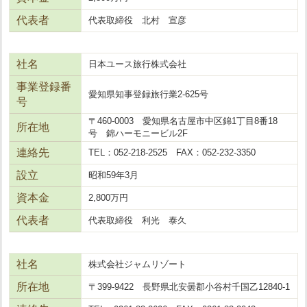
代表者
代表取締役 北村 宣彦
社名
日本ユース旅行株式会社
事業登録番
愛知県知事登録旅行業2-625号
号
〒460-0003 愛知県名古屋市中区錦1丁目8番18
所在地
号 錦ハーモニービル2F
連絡先
TEL：052-218-2525 FAX：052-232-3350
設立
昭和59年3月
資本金
2,800万円
代表者
代表取締役 利光 泰久
社名
株式会社ジャムリゾート
所在地
〒399-9422 長野県北安曇郡小谷村千国乙12840-1