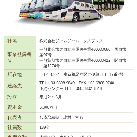
社名
株式会社ジャムジャムエクスプレス
一般乗合旅客自動車運送事業460000090 国自旅
事業登録番
第97号
一般貸切旅客自動車運送事業460000412 関自旅
号
－第1274号
所在地
〒121-0824 東京都足立区西伊興四丁目7番2号
TEL：03-6808-9840 FAX：03-6808-9740
連絡先
予約センター TEL：050-3802-1544
設立
平成24年3月
資本金
3,000万円
代表者
代表取締役 北村 宣彦
社員数
189名