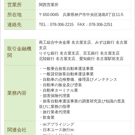
営業所
関西営業所
所在地
〒650-0045 兵庫県神戸市中央区港島8丁目11-5
連絡先
TEL：078-306-2215 FAX：078-306-2251
商工組合中央金庫 名古屋支店、みずほ銀行 名古屋
支店
取引金融機
りそな銀行 名古屋支店、百五銀行 名古屋支店
関
北陸銀行 名古屋支店、愛知銀行 名古屋駅前支店
・一般乗合旅客自動車運送事業
・一般貸切旅客自動車運送事業
・自動車の点検整備、修理及びメンテナンス
・自動車の板金及び塗装
・自動車ターミナル業
業務内容
・損害保険代理業
・旅客自動車運送事業の調査研究及び知識の普及
並びに業務の指導
・旅行業者代理業
・飲食業
・㈱アプライジング
関連会社
・日本ユース旅行㈱