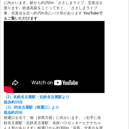
に向かいます。駅から約250m「ささしまライブ」交差点を
渡ります。鉄道高架をくぐってすぐ、「ささしまライブ
東」交差点を左へ約70m先にバス停があります
YouTubeで
もご覧いただけます
（2）名鉄名古屋駅・近鉄名古屋駅より
徒歩約15分
（3）JR名古屋駅（桜通口）より
徒歩約20分
桜通口を出て、南（笹島方面）に向かいます。（右手に名
鉄名古屋駅・近鉄名古屋駅・名鉄バスセンターとナナちゃ
ん人形があります）桜通口から約300m「笹島」交差点を渡