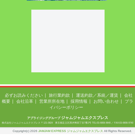
必ずお読みください
旅行業約款
運送約款／系統／運賃
会社
概要
会社沿革
営業所所在地
採用情報
お問い合わせ
プラ
イバシーポリシー
ジャムジャムエクスプレス
アプライジンググループ
株式会社ジャムジャムエクスプレス 〒121-0824 東京都足立区西伊興四丁目7番2号 TEL:03-6808-9840 ／ FAX:03-6808-9740
Copyright(c) 2026
JAMJAM EXPRESS ジャムジャムエクスプレス
All Rights Reserved.