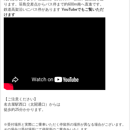
ります。笹島交差点からバス停まで約600m南へ直進です。
鉄道高架沿いにバス停があります
YouTubeでもご覧いただ
けます
【ご注意ください】
名古屋駅西口（太閤通口）からは
徒歩約25分かかります。
※受付場所と実際にご乗車いただく停留所の場所が異なる場合がございます。
その場合は受付場所にて停留所のご案内をいたします。