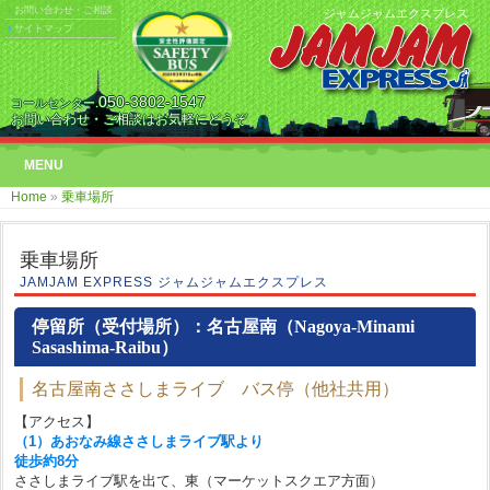
お問い合わせ・ご相談
ジャムジャムエクスプレス
サイトマップ
050-3802-1547
コールセンター.
お問い合わせ・ご相談はお気軽にどうぞ
MENU
Home
»
乗車場所
乗車場所
JAMJAM EXPRESS ジャムジャムエクスプレス
停留所（受付場所）：名古屋南（Nagoya-Minami
Sasashima-Raibu）
名古屋南ささしまライブ バス停（他社共用）
【アクセス】
（1）あおなみ線ささしまライブ駅より
徒歩約8分
ささしまライブ駅を出て、東（マーケットスクエア方面）