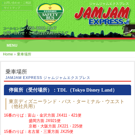
お問い合わせ・ご相談
ジャムジャムエクスプレス
サイトマップ
050-3802-1547
コールセンター.
お問い合わせ・ご相談はお気軽にどうぞ
MENU
Home
»
乗車場所
乗車場所
JAMJAM EXPRESS ジャムジャムエクスプレス
停留所（受付場所）：TDL（Tokyo Disney Land）
東京ディズニーランド・バス・ターミナル・ウエスト
（他社共用）
16番のりば：富山・金沢方面 JX411・421便
盛岡方面 JX921便
京都・大阪方面 JX221・225便
15番のりば：名古屋・三重方面 JX25便