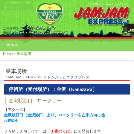
お問い合わせ・ご相談
ジャムジャムエクスプレス
サイトマップ
050-3802-1547
コールセンター.
お問い合わせ・ご相談はお気軽にどうぞ
MENU
Home
»
乗車場所
乗車場所
JAMJAM EXPRESS ジャムジャムエクスプレス
停留所（受付場所）：金沢（Kanazawa）
金沢駅西口 ロータリー
【アクセス】
金沢駅西口（金沢港口）より、ロータリーを左手方向に徒
歩約2分
ＪＡＭＪＡＭライナーは
「１番のりば」
にて発着します