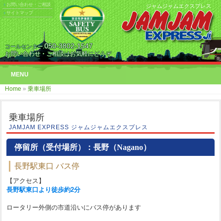
お問い合わせ・ご相談
ジャムジャムエクスプレス
サイトマップ
050-3802-1547
コールセンター.
お問い合わせ・ご相談はお気軽にどうぞ
MENU
Home
»
乗車場所
乗車場所
JAMJAM EXPRESS ジャムジャムエクスプレス
停留所（受付場所）：長野（Nagano）
長野駅東口 バス停
【アクセス】
長野駅東口より徒歩約2分
ロータリー外側の市道沿いにバス停があります