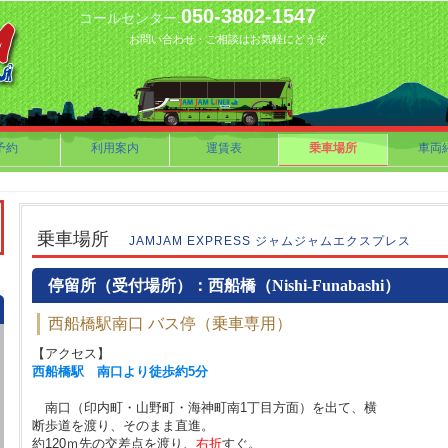
050-3802-1547
コールセンター.
お問い合わせ・ご相談はお気軽にどうぞ
予約
利用案内
運賃表
乗車場所
車両
乗車場所
JAMJAM EXPRESS ジャムジャムエクスプレス
停留所（受付場所）：西船橋（Nishi-Funabashi）
西船橋駅南口 バス停（乗車専用）
【アクセス】
西船橋駅 南口より徒歩約5分
南口（印内町・山野町・海神町南1丁目方面）を出て、横
断歩道を渡り、そのまま直進。
約120ｍ先の交差点を渡り、
右折
すぐ。