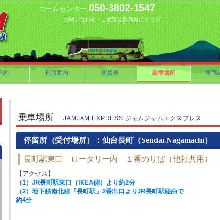
050-3802-1547
コールセンター.
お問い合わせ・ご相談はお気軽にどうぞ
予約
利用案内
運賃表
乗車場所
車両
乗車場所
JAMJAM EXPRESS ジャムジャムエクスプレス
停留所（受付場所）：仙台長町（Sendai-Nagamachi）
長町駅東口 ロータリー内 １番のりば（他社共用）
【アクセス】
（1）JR長町駅東口（IKEA側）より約2分
（2）地下鉄南北線「長町駅」2番出口よりJR長町駅経由で
約4分