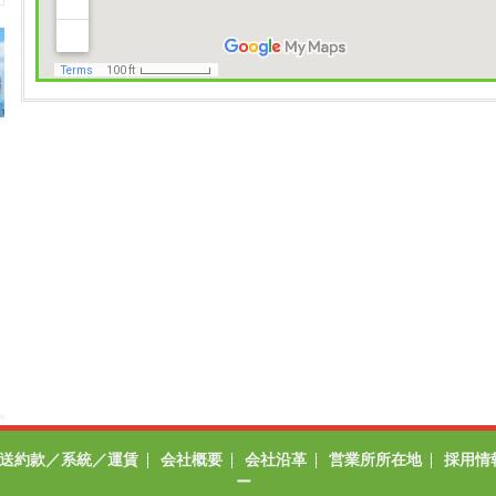
送約款／系統／運賃
会社概要
会社沿革
営業所所在地
採用情
ー