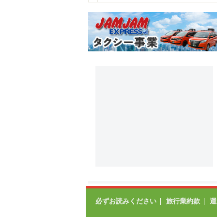
必ずお読みください
旅行業約款
運