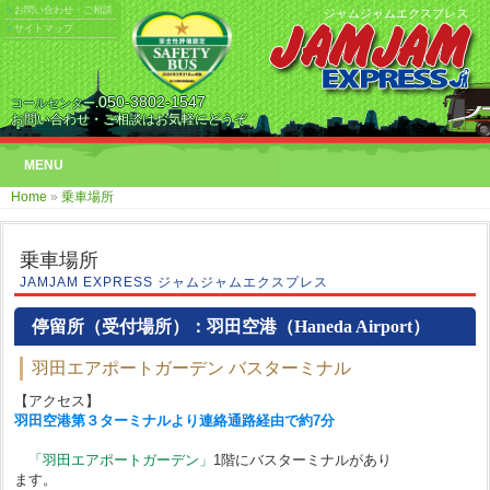
お問い合わせ・ご相談
ジャムジャムエクスプレス
サイトマップ
050-3802-1547
コールセンター.
お問い合わせ・ご相談はお気軽にどうぞ
MENU
Home
»
乗車場所
乗車場所
JAMJAM EXPRESS ジャムジャムエクスプレス
停留所（受付場所）：羽田空港（Haneda Airport）
羽田エアポートガーデン バスターミナル
【アクセス】
羽田空港第３ターミナルより連絡通路経由で約7分
「羽田エアポートガーデン」
1階にバスターミナルがあり
ます。