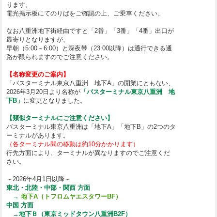
ります。
電光掲示板にてのりばをご確認の上、ご乗車ください。
なお八重洲地下街経由ですと「2番」「3番」「4番」出口が
最寄りとなりますが、
早朝（5:00～6:00）と深夜帯（23:00以降）は通行できる通
路が限られますのでご注意ください。
【名称変更のご案内】
「バスターミナル東京八重洲 地下A」の開業にともない、
2026年3月20日より名称が
「バスターミナル東京八重洲 地
下B」
に変更となりました。
【類似ターミナルにご注意ください】
バスターミナル東京八重洲は「地下A」「地下B」の2つのタ
ーミナルがあります。
（各ターミナル間の移動は約10分かかります）
行先方面により、ターミナルが異なりますのでご注意くだ
さい。
～2026年4月1日以降～
東北・北陸・中部・関西 方面
→
地下A（トフロムヤエスタワーBF）
中国 方面
→地下Ｂ（東京ミッドタウン八重洲B2F）