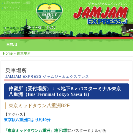
お問い合わせ・ご相談
ジャムジャムエクスプレス
サイトマップ
050-3802-1547
コールセンター.
お問い合わせ・ご相談はお気軽にどうぞ
MENU
Home
»
乗車場所
乗車場所
JAMJAM EXPRESS ジャムジャムエクスプレス
停留所（受付場所）：＜地下B＞バスターミナル東京
八重洲（Bus Terminal Tokyo-Yaesu-B）
東京ミッドタウン八重洲B2F
【アクセス】
東京駅八重洲口より約10分
「東京ミッドタウン八重洲」地下2階
にバスターミナルがあ