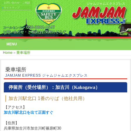
お問い合わせ・ご相談
ジャムジャムエクスプレス
サイトマップ
050-3802-1547
コールセンター.
お問い合わせ・ご相談はお気軽にどうぞ
MENU
Home
»
乗車場所
乗車場所
JAMJAM EXPRESS ジャムジャムエクスプレス
停留所（受付場所）：加古川（Kakogawa）
加古川駅北口 1番のりば（他社共用）
【アクセス】
加古川駅北口を出て正面すぐ
【住所】
兵庫県加古川市加古川町篠原町30