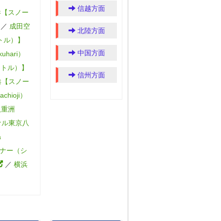
信越方面
港【スノー
／
成田空
北陸方面
トル）】
中国方面
uhari）
ャトル）】
信州方面
港【スノー
hioji）
八重洲
ナル東京八
a
ナー（シ
／
横浜