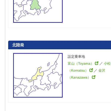
北陸発
設定乗車地
富山（Toyama）
／
小松
（Komatsu）
／
金沢
（Kanazawa）