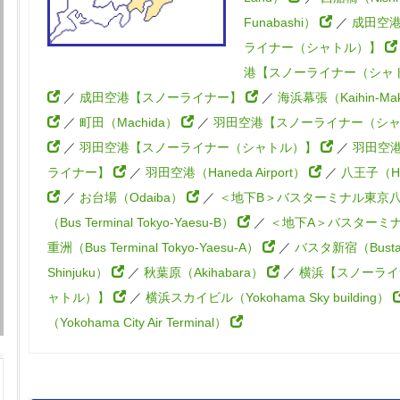
Funabashi）
／
成田空
ライナー（シャトル）】
港【スノーライナー（シャ
／
成田空港【スノーライナー】
／
海浜幕張（Kaihin-Mak
／
町田（Machida）
／
羽田空港【スノーライナー（シ
／
羽田空港【スノーライナー（シャトル）】
／
羽田空
ライナー】
／
羽田空港（Haneda Airport）
／
八王子（Hac
／
お台場（Odaiba）
／
＜地下B＞バスターミナル東京
（Bus Terminal Tokyo-Yaesu-B）
／
＜地下A＞バスターミ
重洲（Bus Terminal Tokyo-Yaesu-A）
／
バスタ新宿（Bust
Shinjuku）
／
秋葉原（Akihabara）
／
横浜【スノーライ
ャトル）】
／
横浜スカイビル（Yokohama Sky building）
（Yokohama City Air Terminal）