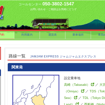
050-3802-1547
コールセンター.
お問い合わせ・ご相談はお気軽にどうぞ
予約
利用案内
運賃表
乗車場所
車両
路線一覧
JAMJAM EXPRESS ジャムジャムエクスプレス
関東発
設定乗車地
高崎（Takasaki）
／
大
（Omiya）
／
TDS（Toky
Sea）
／
TDL（Tokyo Di
Land）
／
西船橋（Nishi