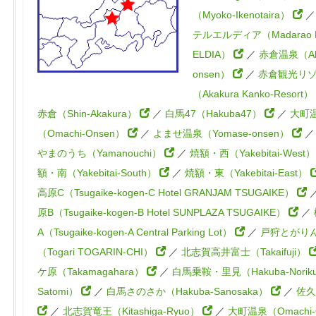
（Myoko-Ikenotaira）
テルエルディア（Madarao H
ELDIA）
／
赤倉温泉（Aka
onsen）
／
赤倉観光リ
（Akakura Kanko-Resort）
赤倉（Shin-Akakura）
／
白馬47（Hakuba47）
／
大町
（Omachi-Onsen）
／
よませ温泉（Yomase-onsen）
やまのうち（Yamanouchi）
／
焼額・西（Yakebitai-West
額・南（Yakebitai-South）
／
焼額・東（Yakebitai-East）
高原C（Tsugaike-kogen-C Hotel GRANJAM TSUGAIKE）
原B（Tsugaike-kogen-B Hotel SUNPLAZA TSUGAIKE）
／
A（Tsugaike-kogen-A Central Parking Lot）
／
戸狩とがり
（Togari TOGARIN-CHI）
／
北志賀高井富士（Takaifuji）
ケ原（Takamagahara）
／
白馬乗鞍・里見（Hakuba-Norik
Satomi）
／
白馬さのさか（Hakuba-Sanosaka）
／
佐久
／
北志賀竜王（Kitashiga-Ryuo）
／
大町温泉（Omachi-