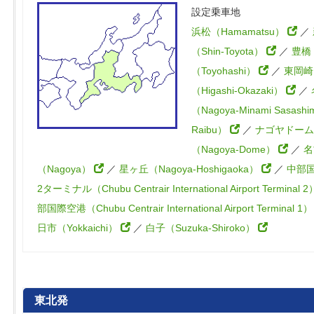
設定乗車地
浜松（Hamamatsu）
／
（Shin-Toyota）
／
豊橋
（Toyohashi）
／
東岡崎
（Higashi-Okazaki）
／
（Nagoya-Minami Sasashi
Raibu）
／
ナゴヤドーム
（Nagoya-Dome）
／
名
（Nagoya）
／
星ヶ丘（Nagoya-Hoshigaoka）
／
中部
2ターミナル（Chubu Centrair International Airport Terminal 
部国際空港（Chubu Centrair International Airport Terminal 1
日市（Yokkaichi）
／
白子（Suzuka-Shiroko）
東北発