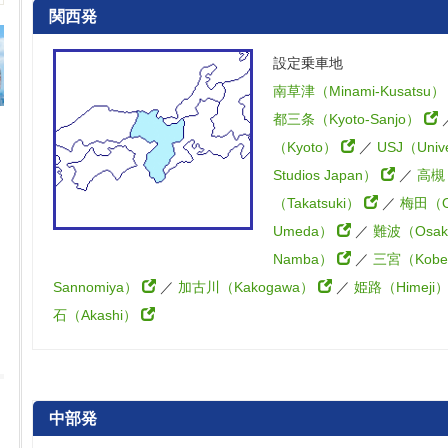
関西発
設定乗車地
南草津（Minami-Kusatsu
都三条（Kyoto-Sanjo）
（Kyoto）
／
USJ（Unive
Studios Japan）
／
高槻
（Takatsuki）
／
梅田（O
Umeda）
／
難波（Osak
Namba）
／
三宮（Kobe
Sannomiya）
／
加古川（Kakogawa）
／
姫路（Himeji
石（Akashi）
中部発