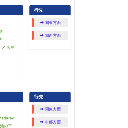
行先
関東方面
敷
関西方面
学
／
広島
行先
関東方面
darao
中部方面
池の平