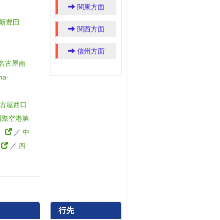
関東方面
新豊田
関西方面
信州方面
名古屋南
ma-
古屋西口
国際空港第
2）
／
中
）
／
四
行先