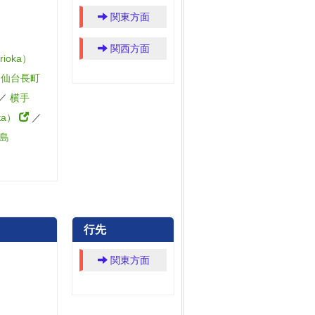
関東方面
関西方面
ioka）
／
仙台長町
／
横手
ta）
／
島
行先
関東方面