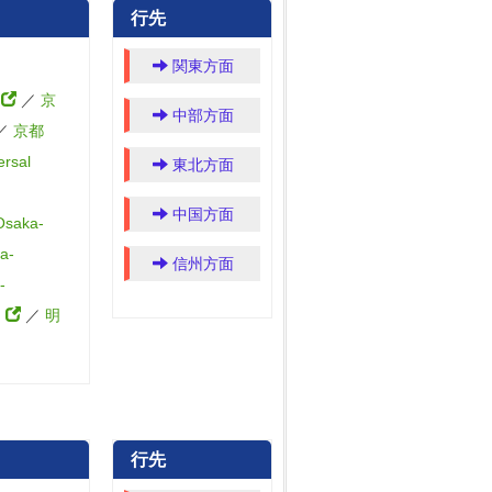
行先
関東方面
）
／
京
中部方面
／
京都
rsal
東北方面
中国方面
saka-
a-
信州方面
-
）
／
明
行先