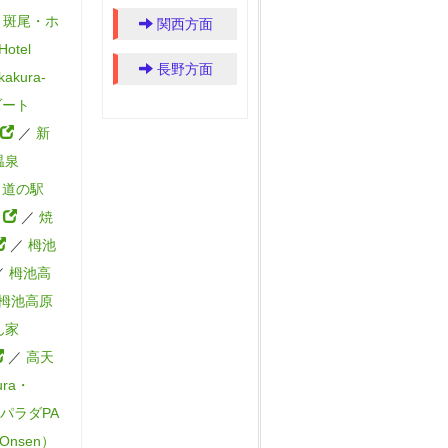
／
斑尾・ホ
関西方面
otel
長野方面
kura-
ゾート
／
新
温泉
／
道の駅
）
／
焼
／
栂池
／
栂池高
栂池高原
ん家
／
高天
ura・
パラダPA
Onsen）