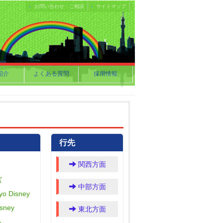
お問い合わせ・ご相談
サイトマップ
紹介
よくある質問
採用情報
行先
関西方面
宮
中部方面
o Disney
sney
東北方面
-