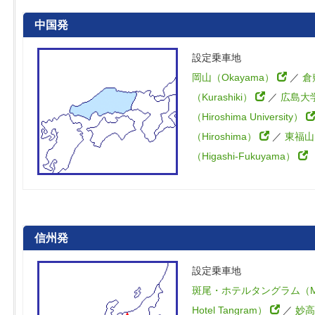
中国発
設定乗車地
岡山（Okayama）
／
倉
（Kurashiki）
／
広島大
（Hiroshima University）
（Hiroshima）
／
東福山
（Higashi-Fukuyama）
信州発
設定乗車地
斑尾・ホテルタングラム（Ma
Hotel Tangram）
／
妙高