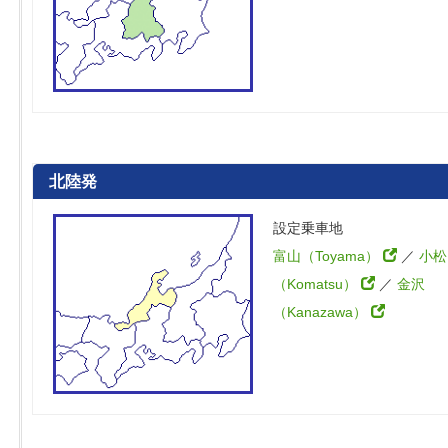
北陸発
設定乗車地
富山（Toyama）
／
小松
（Komatsu）
／
金沢
（Kanazawa）