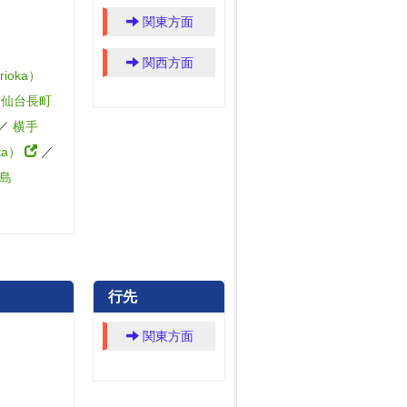
関東方面
関西方面
ioka）
／
仙台長町
／
横手
ta）
／
島
行先
関東方面