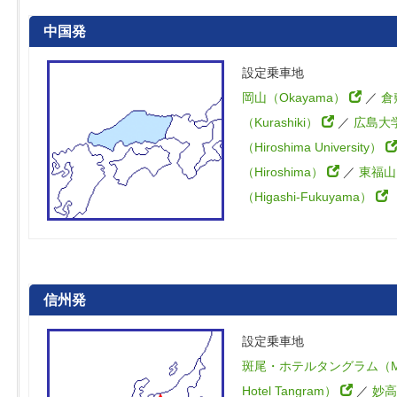
中国発
設定乗車地
岡山（Okayama）
／
倉
（Kurashiki）
／
広島大
（Hiroshima University）
（Hiroshima）
／
東福山
（Higashi-Fukuyama）
信州発
設定乗車地
斑尾・ホテルタングラム（Ma
Hotel Tangram）
／
妙高