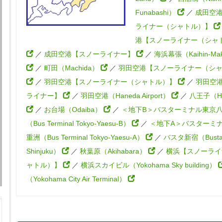
Funabashi）
／
成田空
ライナー（シャトル）】
港【スノーライナー（シャ
／
成田空港【スノーライナー】
／
海浜幕張（Kaihin-Mak
／
町田（Machida）
／
羽田空港【スノーライナー（シ
／
羽田空港【スノーライナー（シャトル）】
／
羽田空
ライナー】
／
羽田空港（Haneda Airport）
／
八王子（Hac
／
お台場（Odaiba）
／
＜地下B＞バスターミナル東京
（Bus Terminal Tokyo-Yaesu-B）
／
＜地下A＞バスターミ
重洲（Bus Terminal Tokyo-Yaesu-A）
／
バスタ新宿（Bust
Shinjuku）
／
秋葉原（Akihabara）
／
横浜【スノーライ
ャトル）】
／
横浜スカイビル（Yokohama Sky building）
（Yokohama City Air Terminal）