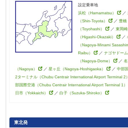
設定乗車地
浜松（Hamamatsu）
／
（Shin-Toyota）
／
豊橋
（Toyohashi）
／
東岡崎
（Higashi-Okazaki）
／
（Nagoya-Minami Sasashi
Raibu）
／
ナゴヤドーム
（Nagoya-Dome）
／
名
（Nagoya）
／
星ヶ丘（Nagoya-Hoshigaoka）
／
中部
2ターミナル（Chubu Centrair International Airport Terminal 
部国際空港（Chubu Centrair International Airport Terminal 1
日市（Yokkaichi）
／
白子（Suzuka-Shiroko）
東北発