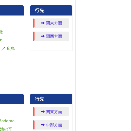
行先
関東方面
敷
関西方面
学
／
広島
行先
関東方面
darao
中部方面
池の平