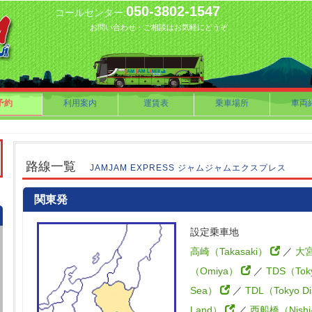
050-3802-1547
コールセンター.
お問い合わせ・ご相談はお気軽にどうぞ
予約
利用案内
運賃表
乗車場所
車両
路線一覧
JAMJAM EXPRESS ジャムジャムエクスプレス
関東発
設定乗車地
高崎（Takasaki）
／
大
（Omiya）
／
TDS（Toky
Sea）
／
TDL（Tokyo Di
Land）
／
西船橋（Nishi