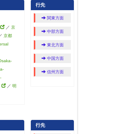
行先
関東方面
）
／
京
中部方面
／
京都
rsal
東北方面
中国方面
saka-
a-
信州方面
-
）
／
明
行先