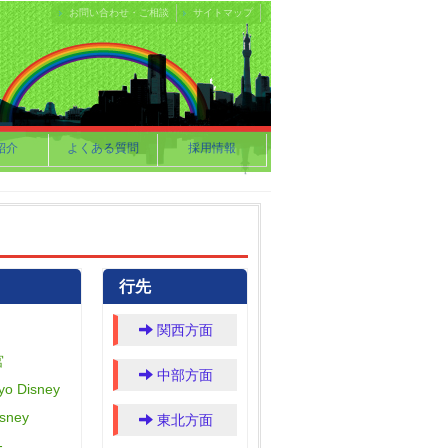
お問い合わせ・ご相談
サイトマップ
紹介
よくある質問
採用情報
行先
関西方面
宮
中部方面
o Disney
sney
東北方面
-