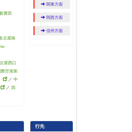
関東方面
新豊田
関西方面
信州方面
名古屋南
ma-
古屋西口
国際空港第
2）
／
中
）
／
四
行先