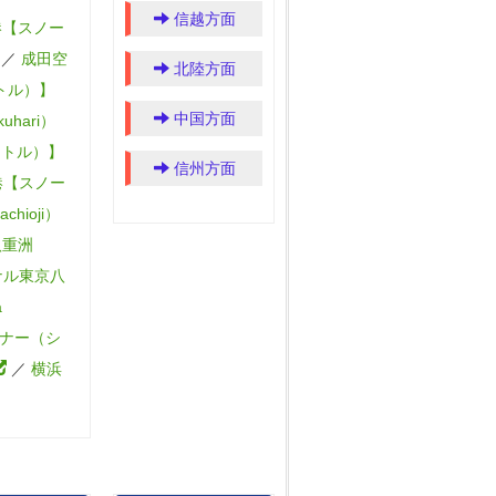
信越方面
港【スノー
／
成田空
北陸方面
トル）】
中国方面
uhari）
ャトル）】
信州方面
港【スノー
hioji）
八重洲
ナル東京八
a
ナー（シ
／
横浜