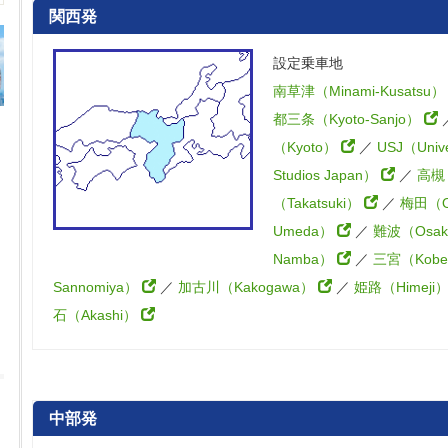
関西発
設定乗車地
南草津（Minami-Kusatsu
都三条（Kyoto-Sanjo）
（Kyoto）
／
USJ（Unive
Studios Japan）
／
高槻
（Takatsuki）
／
梅田（O
Umeda）
／
難波（Osak
Namba）
／
三宮（Kobe
Sannomiya）
／
加古川（Kakogawa）
／
姫路（Himeji
石（Akashi）
中部発