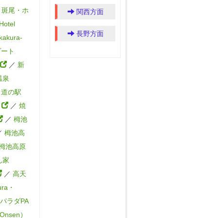
／
斑尾・ホ
関西方面
otel
長野方面
kura-
ゾート
／
新
温泉
／
道の駅
）
／
焼
／
栂池
／
栂池高
栂池高原
ん家
／
高天
ura・
パラダPA
Onsen）