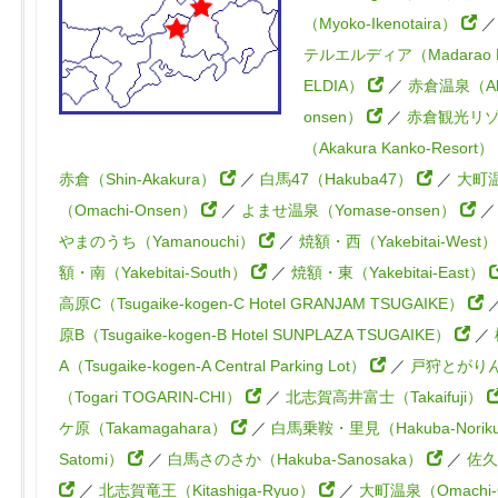
（Myoko-Ikenotaira）
テルエルディア（Madarao H
ELDIA）
／
赤倉温泉（Aka
onsen）
／
赤倉観光リ
（Akakura Kanko-Resort）
赤倉（Shin-Akakura）
／
白馬47（Hakuba47）
／
大町
（Omachi-Onsen）
／
よませ温泉（Yomase-onsen）
やまのうち（Yamanouchi）
／
焼額・西（Yakebitai-West
額・南（Yakebitai-South）
／
焼額・東（Yakebitai-East）
高原C（Tsugaike-kogen-C Hotel GRANJAM TSUGAIKE）
原B（Tsugaike-kogen-B Hotel SUNPLAZA TSUGAIKE）
／
A（Tsugaike-kogen-A Central Parking Lot）
／
戸狩とがり
（Togari TOGARIN-CHI）
／
北志賀高井富士（Takaifuji）
ケ原（Takamagahara）
／
白馬乗鞍・里見（Hakuba-Norik
Satomi）
／
白馬さのさか（Hakuba-Sanosaka）
／
佐久
／
北志賀竜王（Kitashiga-Ryuo）
／
大町温泉（Omachi-