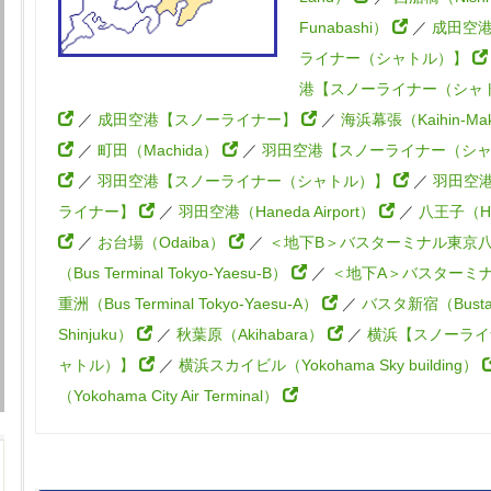
Funabashi）
／
成田空
ライナー（シャトル）】
港【スノーライナー（シャ
／
成田空港【スノーライナー】
／
海浜幕張（Kaihin-Mak
／
町田（Machida）
／
羽田空港【スノーライナー（シ
／
羽田空港【スノーライナー（シャトル）】
／
羽田空
ライナー】
／
羽田空港（Haneda Airport）
／
八王子（Hac
／
お台場（Odaiba）
／
＜地下B＞バスターミナル東京
（Bus Terminal Tokyo-Yaesu-B）
／
＜地下A＞バスターミ
重洲（Bus Terminal Tokyo-Yaesu-A）
／
バスタ新宿（Bust
Shinjuku）
／
秋葉原（Akihabara）
／
横浜【スノーライ
ャトル）】
／
横浜スカイビル（Yokohama Sky building）
（Yokohama City Air Terminal）