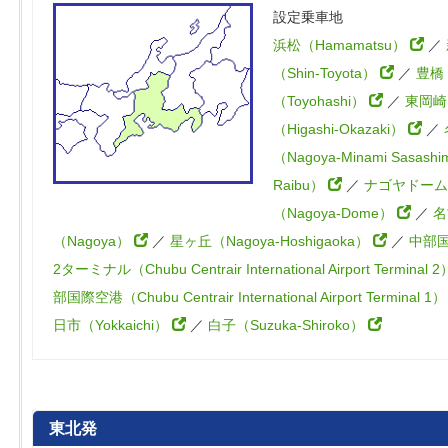
設定乗車地
浜松（Hamamatsu）
／
（Shin-Toyota）
／
豊橋
（Toyohashi）
／
東岡崎
（Higashi-Okazaki）
／
（Nagoya-Minami Sasashi
Raibu）
／
ナゴヤドーム
（Nagoya-Dome）
／
名
（Nagoya）
／
星ヶ丘（Nagoya-Hoshigaoka）
／
中部
2ターミナル（Chubu Centrair International Airport Terminal 
部国際空港（Chubu Centrair International Airport Terminal 1
日市（Yokkaichi）
／
白子（Suzuka-Shiroko）
東北発