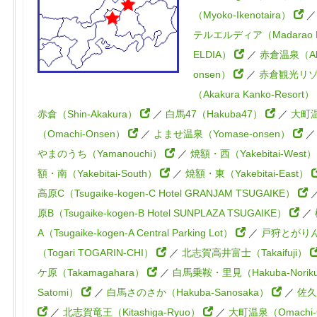
（Myoko-Ikenotaira）
テルエルディア（Madarao H
ELDIA）
／
赤倉温泉（Aka
onsen）
／
赤倉観光リ
（Akakura Kanko-Resort）
赤倉（Shin-Akakura）
／
白馬47（Hakuba47）
／
大町
（Omachi-Onsen）
／
よませ温泉（Yomase-onsen）
やまのうち（Yamanouchi）
／
焼額・西（Yakebitai-West
額・南（Yakebitai-South）
／
焼額・東（Yakebitai-East）
高原C（Tsugaike-kogen-C Hotel GRANJAM TSUGAIKE）
原B（Tsugaike-kogen-B Hotel SUNPLAZA TSUGAIKE）
／
A（Tsugaike-kogen-A Central Parking Lot）
／
戸狩とがり
（Togari TOGARIN-CHI）
／
北志賀高井富士（Takaifuji）
ケ原（Takamagahara）
／
白馬乗鞍・里見（Hakuba-Norik
Satomi）
／
白馬さのさか（Hakuba-Sanosaka）
／
佐久
／
北志賀竜王（Kitashiga-Ryuo）
／
大町温泉（Omachi-