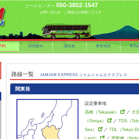
050-3802-1547
コールセンター.
お問い合わせ・ご相談はお気軽にどうぞ
予約
利用案内
運賃表
乗車場所
車両
路線一覧
JAMJAM EXPRESS ジャムジャムエクスプレス
関東発
設定乗車地
高崎（Takasaki）
／
大
（Omiya）
／
TDS（Toky
Sea）
／
TDL（Tokyo Di
Land）
／
西船橋（Nishi