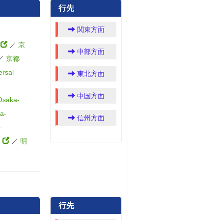
行先
関東方面
）
／
京
中部方面
／
京都
rsal
東北方面
中国方面
saka-
a-
信州方面
-
）
／
明
行先