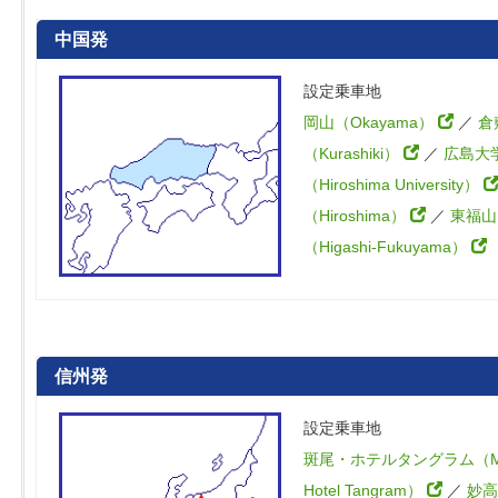
中国発
設定乗車地
岡山（Okayama）
／
倉
（Kurashiki）
／
広島大
（Hiroshima University）
（Hiroshima）
／
東福山
（Higashi-Fukuyama）
信州発
設定乗車地
斑尾・ホテルタングラム（Ma
Hotel Tangram）
／
妙高