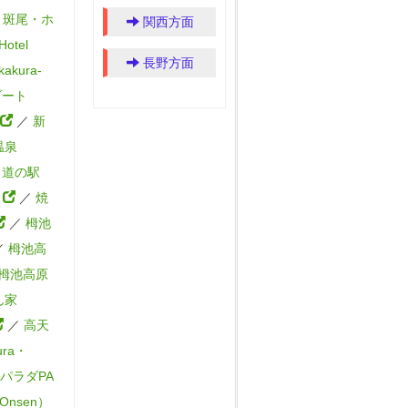
／
斑尾・ホ
関西方面
otel
長野方面
kura-
ゾート
／
新
温泉
／
道の駅
）
／
焼
／
栂池
／
栂池高
栂池高原
ん家
／
高天
ura・
パラダPA
Onsen）