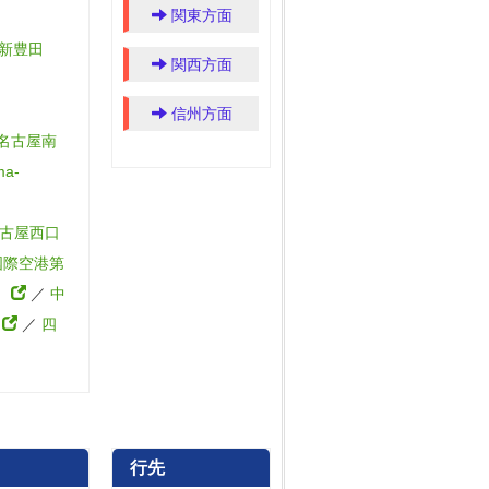
関東方面
新豊田
関西方面
信州方面
名古屋南
ma-
古屋西口
国際空港第
2）
／
中
）
／
四
行先