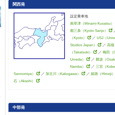
関西発
設定乗車地
南草津（Minami-Kusatsu
都三条（Kyoto-Sanjo）
（Kyoto）
／
USJ（Unive
Studios Japan）
／
高槻
（Takatsuki）
／
梅田（O
Umeda）
／
難波（Osak
Namba）
／
三宮（Kobe
Sannomiya）
／
加古川（Kakogawa）
／
姫路（Himeji
石（Akashi）
中部発