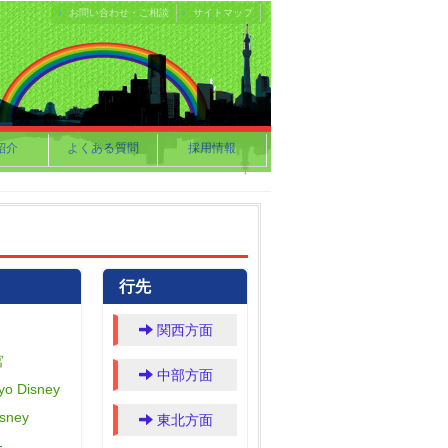
お問い合わせ・ご相談
サイトマップ
紹介
よくある質問
採用情報
行先
関西方面
宮
中部方面
o Disney
sney
東北方面
-