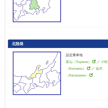
北陸発
設定乗車地
富山（Toyama）
／
小松
（Komatsu）
／
金沢
（Kanazawa）