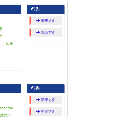
行先
関東方面
敷
関西方面
学
／
広島
行先
関東方面
darao
中部方面
池の平