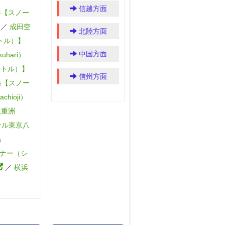
信越方面
港【スノー
／
成田空
北陸方面
トル）】
中国方面
uhari）
ャトル）】
信州方面
港【スノー
hioji）
八重洲
ナル東京八
a
ナー（シ
／
横浜