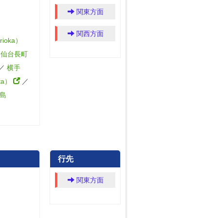
関東方面
関西方面
ioka）
／
仙台長町
／
横手
ta）
／
島
行先
関東方面