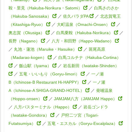
鞍・里見（Hakuba-Norikura・Satomi）
／
白馬さのさか
（Hakuba-Sanosaka）
／
佐久パラダPA
／
北志賀竜王
（Kitashiga-Ryuo）
／
大町温泉（Omachi-Onsen）
／
奥志賀（Okusiga）
／
白馬乗鞍（Hakuba-Norikura）
／
長野（Nagano）
／
八方・和田野（Happo-Wadano）
／
丸池・蓮池（Maruike・Hasuike）
／
斑尾高原
（Madarao-kogen）
／
白馬コルチナ（Hakuba-Cortina）
／
飯山駅（Iyama）
／
岩岳新田（Iwatake-Shinden）
／
五竜・いいもり（Goryu-Iimori）
／
一ノ瀬
B（Ichinose-B Restaurant Hi-HAPPY）
／
一ノ瀬
A（Ichinose-A SHIGA-GRAND-HOTEL）
／
発哺温泉
（Hoppo-onsen）
／
JAMJAM八方（JAMJAM Happo）
／
八方バスターミナル（Happo）
／
岩岳ゴンドラ
（Iwatake-Gondora）
／
戸狩二ツ宮（Togari-
Futatsumiya）
／
五竜・エスカル（Goryu-Escalplaza）