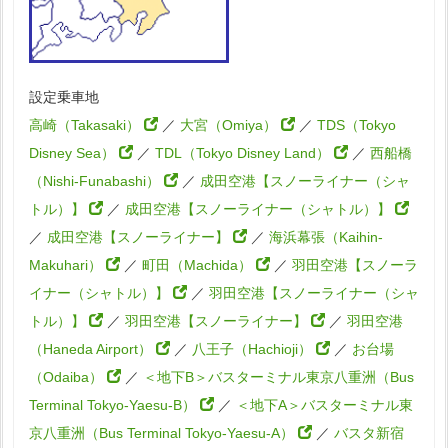
設定乗車地
高崎（Takasaki）
／
大宮（Omiya）
／
TDS（Tokyo
Disney Sea）
／
TDL（Tokyo Disney Land）
／
西船橋
（Nishi-Funabashi）
／
成田空港【スノーライナー（シャ
トル）】
／
成田空港【スノーライナー（シャトル）】
／
成田空港【スノーライナー】
／
海浜幕張（Kaihin-
Makuhari）
／
町田（Machida）
／
羽田空港【スノーラ
イナー（シャトル）】
／
羽田空港【スノーライナー（シャ
トル）】
／
羽田空港【スノーライナー】
／
羽田空港
（Haneda Airport）
／
八王子（Hachioji）
／
お台場
（Odaiba）
／
＜地下B＞バスターミナル東京八重洲（Bus
Terminal Tokyo-Yaesu-B）
／
＜地下A＞バスターミナル東
京八重洲（Bus Terminal Tokyo-Yaesu-A）
／
バスタ新宿