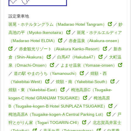
設定乗車地
斑尾・ホテルタングラム（Madarao Hotel Tangram）
／
妙
高池の平（Myoko-Ikenotaira）
／
斑尾・ホテルエルディア
（Madarao Hotel ELDIA）
／
赤倉温泉（Akakura-onsen）
／
赤倉観光リゾート（Akakura Kanko-Resort）
／
新赤
倉（Shin-Akakura）
／
白馬47（Hakuba47）
／
大町温
泉（Omachi-Onsen）
／
よませ温泉（Yomase-onsen）
／
道の駅 やまのうち（Yamanouchi）
／
焼額・西
（Yakebitai-West）
／
焼額・南（Yakebitai-South）
／
焼額・東（Yakebitai-East）
／
栂池高原C（Tsugaike-
kogen-C Hotel GRANJAM TSUGAIKE）
／
栂池高原
B（Tsugaike-kogen-B Hotel SUNPLAZA TSUGAIKE）
／
栂池高原A（Tsugaike-kogen-A Central Parking Lot）
／
戸
狩とがりん家（Togari TOGARIN-CHI）
／
北志賀高井富士
（Takaifuji）
／
高天ケ原（Takamagahara）
／
白馬乗