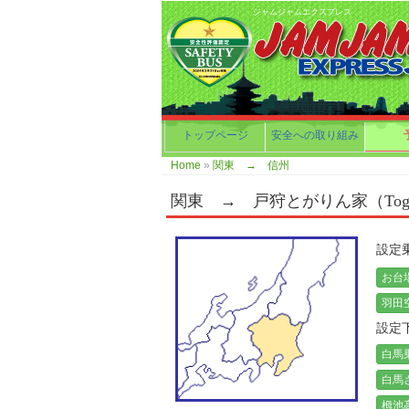
ジャムジャムエクスプレス
トップページ
安全への取り組み
Home
»
関東 → 信州
関東 → 戸狩とがりん家（Togari
設定
お台場
羽田
設定
白馬乗
白馬さ
栂池高原