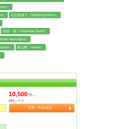
ogen）
ya）
北志賀竜王（Kitashiga-Ryuo）
）
焼額・南（Yakebitai-South）
o-Ikenotaira）
usiga）
飯山駅（Iyama）
）
10,500
円～
4列シート
空席・料金確認