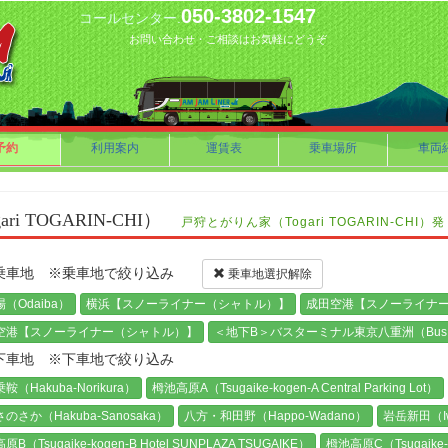
050-3802-1547
コールセンター.
お問い合わせ・ご相談はお気軽にどうぞ
予約
利用案内
運賃表
乗車場所
車両
 TOGARIN-CHI）
戸狩とがりん家（Togari TOGARIN-CH
乗車地 ※乗車地で絞り込み
乗車地選択解除
（Odaiba）
横浜【スノーライナー（シャトル）】
成田空港【スノーライナ
空港【スノーライナー（シャトル）】
＜地下B＞バスターミナル東京八重洲（Bus Termi
下車地 ※下車地で絞り込み
鞍（Hakuba-Norikura）
栂池高原A（Tsugaike-kogen-A Central Parking Lot）
のさか（Hakuba-Sanosaka）
八方・和田野（Happo-Wadano）
岩岳新田（Iwa
B（Tsugaike-kogen-B Hotel SUNPLAZA TSUGAIKE）
栂池高原C（Tsugaike-k