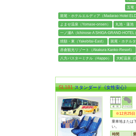
五竜・
斑尾・ホテルエルディア（Madarao Hotel ELD
よませ温泉（Yomase-onsen）
丸池・蓮池（Ma
一ノ瀬A（Ichinose-A SHIGA-GRAND-HOTEL
焼額・東（Yakebitai-East）
斑尾・ホテルタング
赤倉観光リゾート（Akakura Kanko-Resort）
八方バスターミナル（Happo）
大町温泉（Om
SL181
スタンダード《女性安心》
※12月25
乗車地または
い。
時間