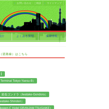
お問い合わせ・ご相談
サイトマップ
紹介
よくある質問
採用情報
I）発（逆路線）はこちら
ー】
nal Tokyo-Yaesu-B）
岩岳ゴンドラ（Iwatake-Gondora）
take-Shinden）
ogen-C Hotel GRANJAM TSUGAIKE）