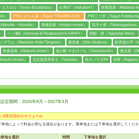
エスカル（Goryu-Escalplaza）
白馬47（Hakuba47）
斑尾高原（Madarao-k
IA）
戸狩とがりん家（Togari TOGARIN-CHI）
戸狩二ツ宮（Togari-Futatsumi
ruike・Hasuike）
発哺温泉（Hoppo-onsen）
高天ケ原（Takamagahara
）
一ノ瀬B（Ichinose-B Restaurant Hi-HAPPY）
焼額・西（Yakebitai-West）
ラム（Madarao Hotel Tangram）
新赤倉（Shin-Akakura）
妙高池の平（Myok
赤倉温泉（Akakura-onsen）
道の駅 やまのうち（Yamanouchi）
奥志賀（Ok
achi-Onsen）
北志賀高井富士（Takaifuji）
佐久パラダPA
長野（Nagano
設定期間：2026年8月～2027年3月
日～3月21日のスケジュール
下車地によって料金が異なる場合があります。乗車地または下車地を選択してくださ
乗車地を選択
時間
下車地を選択