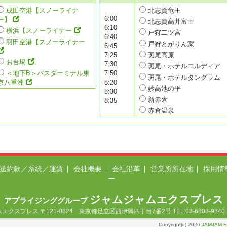
成田空港【スノーライナ
北志賀竜王
6:00
ー】
北志賀高井富士
6:10
横浜【スノーライナー
戸狩二ツ宮
6:40
羽田空港【スノーライナー
戸狩とがりん家
6:45
7:25
斑尾高原
お台場
7:30
斑尾・ホテルエルディア
＜地下B＞バスターミナル東
7:50
斑尾・ホテルタングラム
京八重洲
8:20
妙高池の平
8:30
新赤倉
8:35
赤倉温泉
送約款／系統／運賃
会社概要
会社沿革
営業所所在地
採用情
ー
ジャムジャムエクスプレス
アプライジンググループ
プレス 〒121-0824 東京都足立区西伊興四丁目7番2号 TEL:03-6808-9840 ／ FA
Copyright(c) 2026
JAMJAM