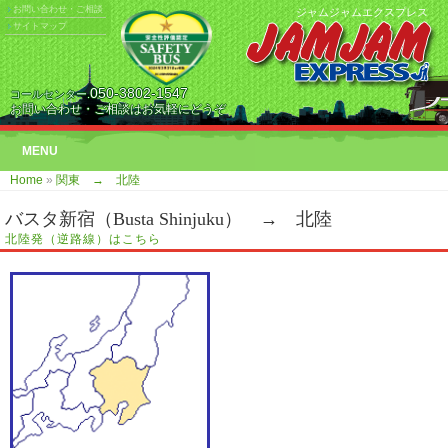
お問い合わせ・ご相談
ジャムジャムエクスプレス
サイトマップ
050-3802-1547
コールセンター.
お問い合わせ・ご相談はお気軽にどうぞ
MENU
Home
»
関東 → 北陸
バスタ新宿（Busta Shinjuku） → 北陸
北陸発（逆路線）はこちら