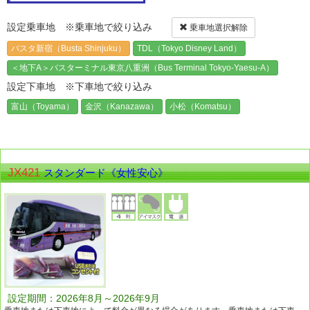
設定乗車地 ※乗車地で絞り込み
乗車地選択解除
バスタ新宿（Busta Shinjuku）
TDL（Tokyo Disney Land）
＜地下A＞バスターミナル東京八重洲（Bus Terminal Tokyo-Yaesu-A）
設定下車地 ※下車地で絞り込み
富山（Toyama）
金沢（Kanazawa）
小松（Komatsu）
JX421
スタンダード《女性安心》
設定期間：2026年8月～2026年9月