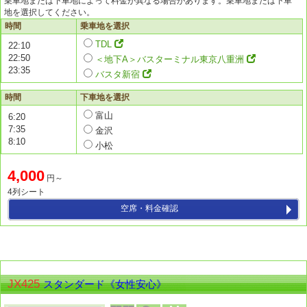
乗車地または下車地によって料金が異なる場合があります。乗車地または下車
地を選択してください。
時間
乗車地を選択
TDL
22:10
22:50
＜地下A＞バスターミナル東京八重洲
23:35
バスタ新宿
時間
下車地を選択
富山
6:20
7:35
金沢
8:10
小松
4,000
円～
4列シート
空席・料金確認
JX425
スタンダード《女性安心》