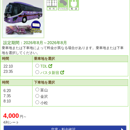
設定期間：2026年8月～2026年8月
乗車地または下車地によって料金が異なる場合があります。乗車地または下車
地を選択してください。
時間
乗車地を選択
22:10
TDL
23:35
バスタ新宿
時間
下車地を選択
富山
6:20
7:35
金沢
8:10
小松
4,000
円～
4列シート
空席・料金確認