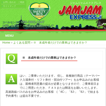
お問い合わせ・ご相談
ジャムジャムエクスプレス
サイトマップ
050-3802-1547
コールセンター.
お問い合わせ・ご相談はお気軽にどうぞ
MENU
Home
»
よくある質問
»
※ 未成年者だけでの乗車はできますか？
※ 未成年者だけでの乗車はできますか？
はい、ご乗車いただけます。 但し、各種旅行商品（テーマパー
ク入場券付・リフト券付・宿泊付ツアー）をお申込みのお客様
は、親権者同意書の提出が必要となりますので、ご乗車前日ま
でにご用意いただき、ＦＡＸまたは郵送をお願いいたします。
高速路線バスのみをお申込みのお客様 (「4C-」「8J-」「9J-」で始まる
予約番号）は提出不要です。