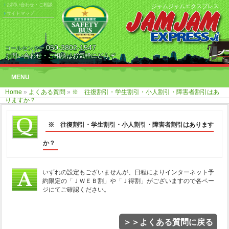
お問い合わせ・ご相談
ジャムジャムエクスプレス
サイトマップ
050-3802-1547
コールセンター.
お問い合わせ・ご相談はお気軽にどうぞ
MENU
Home
»
よくある質問
»
※ 往復割引・学生割引・小人割引・障害者割引はあ
りますか？
※ 往復割引・学生割引・小人割引・障害者割引はあります
か？
いずれの設定もございませんが、日程によりインターネット予
約限定の「ＪＷＥＢ割」や「Ｊ得割」がございますので各ペー
ジにてご確認ください。
＞＞よくある質問に戻る