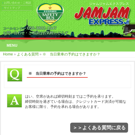
お問い合わせ・ご相談
ジャムジャムエクスプレス
サイトマップ
050-3802-1547
コールセンター.
お問い合わせ・ご相談はお気軽にどうぞ
MENU
Home
»
よくある質問
»
※ 当日乗車の予約はできますか？
※ 当日乗車の予約はできますか？
はい、空席があれば締切時刻まではご予約を承ります。
締切時刻を過ぎている場合は、クレジットカード決済が可能な
お客様に限り、予約を承れる場合があります。
＞＞よくある質問に戻る