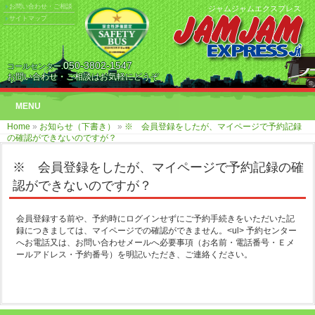
お問い合わせ・ご相談
ジャムジャムエクスプレス
サイトマップ
050-3802-1547
コールセンター.
お問い合わせ・ご相談はお気軽にどうぞ
MENU
Home
»
お知らせ（下書き）
»
※ 会員登録をしたが、マイページで予約記録
の確認ができないのですが？
※ 会員登録をしたが、マイページで予約記録の確
認ができないのですが？
会員登録する前や、予約時にログインせずにご予約手続きをいただいた記
録につきましては、マイページでの確認ができません。<ul> 予約センター
へお電話又は、お問い合わせメールへ必要事項（お名前・電話番号・Ｅメ
ールアドレス・予約番号）を明記いただき、ご連絡ください。