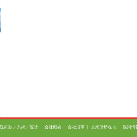
送約款／系統／運賃
会社概要
会社沿革
営業所所在地
採用情
ー