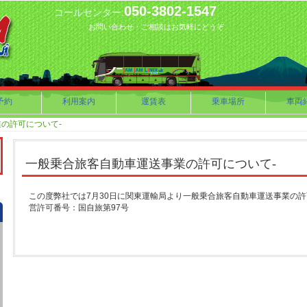
050-3802-1547
コールセンター.
お問い合わせ・ご相談はお気軽にどうぞ
予約
利用案内
運賃表
乗車場所
車両
の許可について-
一般乗合旅客自動車運送事業の許可について-
この度弊社では7月30日に関東運輸局より一般乗合旅客自動車運送事業の許可を
営許可番号：国自旅第97号