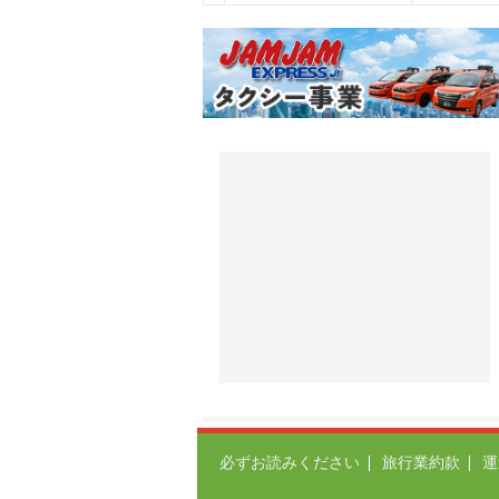
必ずお読みください
旅行業約款
運