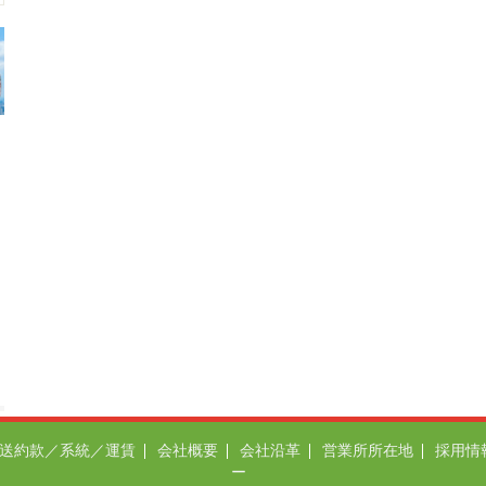
送約款／系統／運賃
会社概要
会社沿革
営業所所在地
採用情
ー