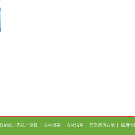
送約款／系統／運賃
会社概要
会社沿革
営業所所在地
採用情
ー